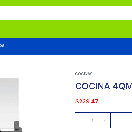
os
COCINAS
COCINA 4Q
$
229,47
-
+