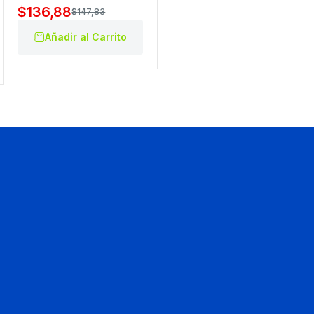
$
136,88
$
147,83
Añadir al Carrito