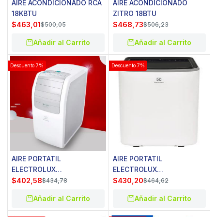
AIRE ACONDICIONADO RCA
AIRE ACONDICIONADO
18KBTU
ZITRO 18BTU
$
463,01
$
468,73
$
500,05
$
506,23
Añadir al Carrito
Añadir al Carrito
Descuento 7%
Descuento 7%
AIRE PORTATIL
AIRE PORTATIL
ELECTROLUX
ELECTROLUX
EA12A3TSCRW
$
402,58
EAPE12F3ABAXW
$
430,20
$
434,78
$
464,62
Añadir al Carrito
Añadir al Carrito