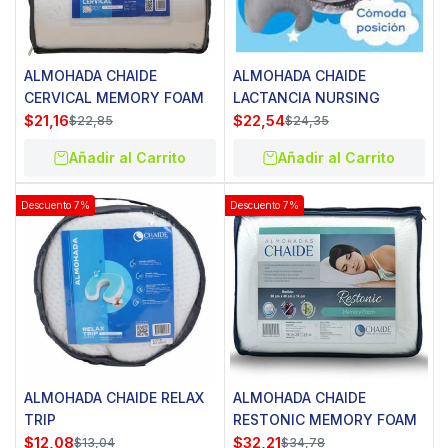
ALMOHADA CHAIDE
ALMOHADA CHAIDE
CERVICAL MEMORY FOAM
LACTANCIA NURSING
$
21,16
$
22,54
$
22,85
$
24,35
Añadir al Carrito
Añadir al Carrito
Descuento 7%
Descuento 7%
ALMOHADA CHAIDE RELAX
ALMOHADA CHAIDE
TRIP
RESTONIC MEMORY FOAM
$
12,08
$
32,21
$
13,04
$
34,78