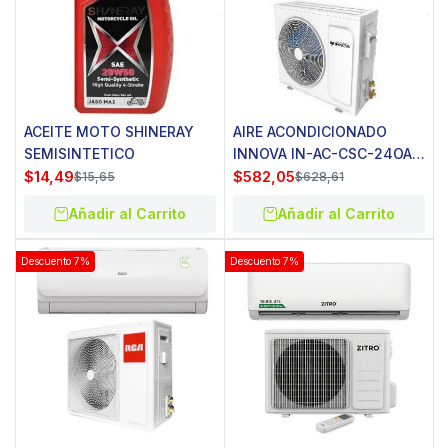
ACEITE MOTO SHINERAY
AIRE ACONDICIONADO
SEMISINTETICO
INNOVA IN-AC-CSC-24OA-
$
14,49
CH 24BTU
$
582,05
$
15,65
$
628,61
Añadir al Carrito
Añadir al Carrito
Descuento 7%
Descuento 7%