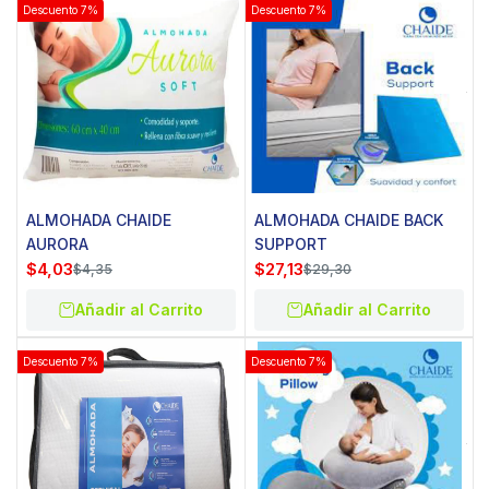
Descuento 7%
Descuento 7%
ALMOHADA CHAIDE
ALMOHADA CHAIDE BACK
AURORA
SUPPORT
$
4,03
$
27,13
$
4,35
$
29,30
Añadir al Carrito
Añadir al Carrito
Descuento 7%
Descuento 7%