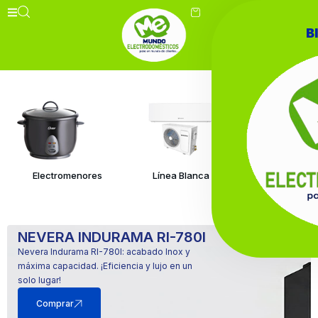
B
Electromenores
Línea Blanca
Línea Caf
NEVERA INDURAMA RI-780I
MOTOCICLETA SHINERAY
LAVADORA DIGITAL ELECTROLUX
Nevera Indurama RI-780I: acabado Inox y
Shineray S600: tecnología eléctrica en un
Electrolux 18K: potencia digital y máxima
máxima capacidad. ¡Eficiencia y lujo en un
rojo vibrante. ¡Olvídate de la gasolina hoy
eficiencia. ¡Tus cobijas y ropa pesada
solo lugar!
mismo!
impecables!
Comprar
Comprar
Comprar