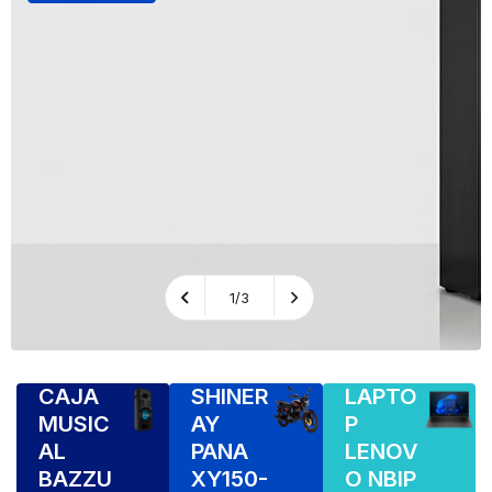
1/3
CAJA
SHINER
LAPTO
MUSIC
AY
P
AL
PANA
LENOV
BAZZU
XY150-
O NBIP