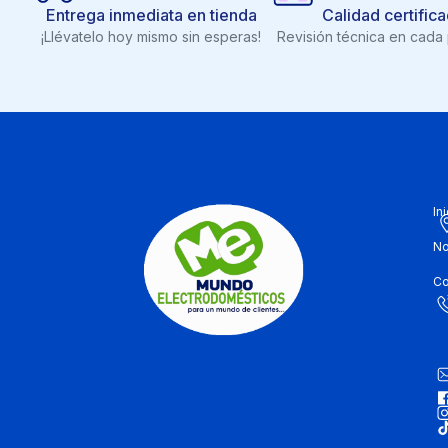
Entrega inmediata en tienda
Calidad certific
¡Llévatelo hoy mismo sin esperas!
Revisión técnica en cada
In
No
Co