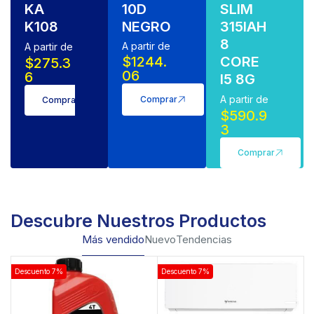
KA
10D
SLIM
K108
NEGRO
315IAH
8
A partir de​
A partir de
$1244.
CORE
$275.3
06
6
I5 8G
A partir de​
Comprar
Comprar
$590.9
3
Comprar
Descubre Nuestros Productos
Más vendido
Nuevo
Tendencias
Descuento 7%
Descuento 7%