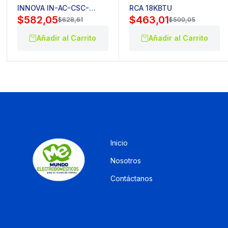
INNOVA IN-AC-CSC-
RCA 18KBTU
$
582,05
$
463,01
24OA-CH 24BTU
$
628,61
$
500,05
Añadir al Carrito
Añadir al Carrito
Inicio
Nosotros
Contáctanos