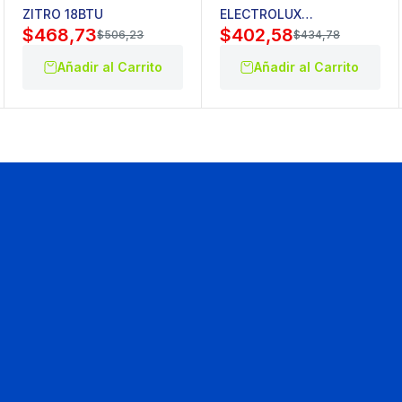
ZITRO 18BTU
ELECTROLUX
$
468,73
$
402,58
EA12A3TSCRW
$
506,23
$
434,78
Añadir al Carrito
Añadir al Carrito