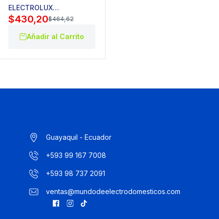
ELECTROLUX
$
430,20
EAPE12F3ABAXW
$
464,62
Añadir al Carrito
Guayaquil - Ecuador
+593 99 167 7008
+593 98 737 2091
ventas@mundodeelectrodomesticos.com