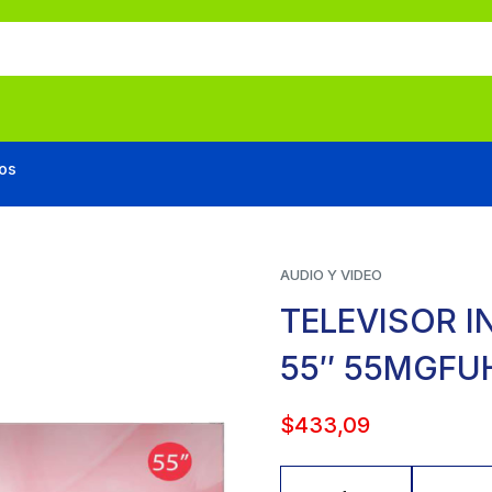
os
AUDIO Y VIDEO
TELEVISOR 
55″ 55MGFU
$
433,09