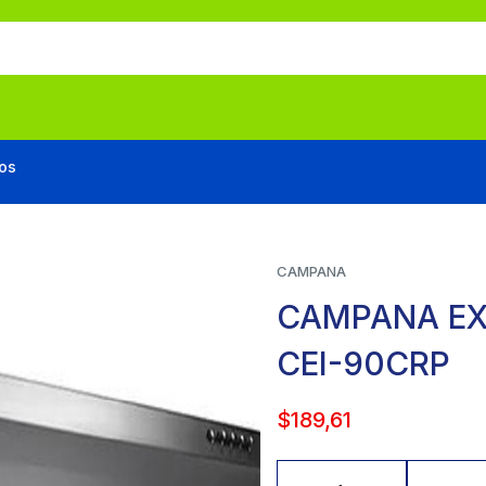
os
CAMPANA
CAMPANA E
CEI-90CRP
$
189,61