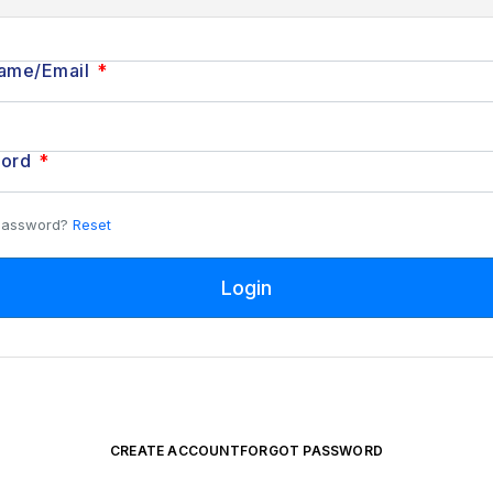
ame/Email
*
word
*
 Password?
Reset
CREATE ACCOUNT
FORGOT PASSWORD