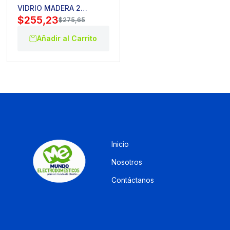
VIDRIO MADERA 2
$
255,23
CUERPO
$
275,65
Añadir al Carrito
Inicio
Nosotros
Contáctanos